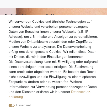
S.W.w. Schmuckwaren GmbH
Wir verwenden Cookies und ähnliche Technologien auf
07051-9608828
unserer Website und verarbeiten personenbezogene
info@schmuckador.de
Daten von Besucher:innen unserer Webseite (z.B. IP-
Montag bis Freitag 8.30 – 12.00 Uhr und 13.30 bis 17.30 Uhr
Adresse), um z.B. Inhalte und Anzeigen zu personalisieren,
Medien von Drittanbietern einzubinden oder Zugriffe auf
unsere Website zu analysieren. Die Datenverarbeitung
Widerrufs­recht
Widerrufs­formular
Impressum
erfolgt erst durch gesetzte Cookies. Wir teilen diese Daten
mit Dritten, die wir in den Einstellungen benennen.
Die Datenverarbeitung kann mit Einwilligung oder aufgrund
Daten­schutz­erklärung
AGB
eines berechtigten Interesses erfolgen. Die Zustimmung
kann erteilt oder abgelehnt werden. Es besteht das Recht,
nicht einzuwilligen und die Einwilligung zu einem späteren
Zeitpunkt zu ändern oder zu widerrufen. Weitere
E-MAIL **
Informationen zur Verwendung personenbezogener Daten
und den Diensten erklären wir in unserer
Daten­schutz­
erklärung
.
Hiermit bestätige ich, dass ich die
Daten­schutz­erklärung
gelesen habe. Meine
Einwilligung kann ich jederzeit widerrufen.**
Essenziell