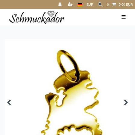
EUR
0
0,00 EUR
☰