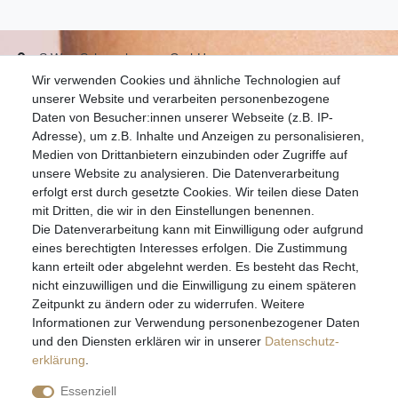
S.W.w. Schmuckwaren GmbH
Wir verwenden Cookies und ähnliche Technologien auf
07051-9608828
unserer Website und verarbeiten personenbezogene
info@schmuckador.de
Daten von Besucher:innen unserer Webseite (z.B. IP-
Montag bis Freitag 8.30 – 12.00 Uhr und 13.30 bis 17.30 Uhr
Adresse), um z.B. Inhalte und Anzeigen zu personalisieren,
Medien von Drittanbietern einzubinden oder Zugriffe auf
unsere Website zu analysieren. Die Datenverarbeitung
Widerrufs­recht
Widerrufs­formular
Impressum
erfolgt erst durch gesetzte Cookies. Wir teilen diese Daten
mit Dritten, die wir in den Einstellungen benennen.
Die Datenverarbeitung kann mit Einwilligung oder aufgrund
Daten­schutz­erklärung
AGB
eines berechtigten Interesses erfolgen. Die Zustimmung
kann erteilt oder abgelehnt werden. Es besteht das Recht,
nicht einzuwilligen und die Einwilligung zu einem späteren
Zeitpunkt zu ändern oder zu widerrufen. Weitere
E-MAIL **
Informationen zur Verwendung personenbezogener Daten
und den Diensten erklären wir in unserer
Daten­schutz­
erklärung
.
Hiermit bestätige ich, dass ich die
Daten­schutz­erklärung
gelesen habe. Meine
Einwilligung kann ich jederzeit widerrufen.**
Essenziell