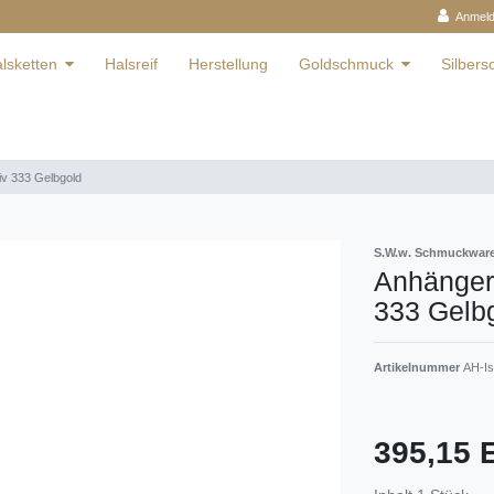
Anmel
lsketten
Halsreif
Herstellung
Goldschmuck
Silber
iv 333 Gelbgold
S.W.w. Schmuckwa
Anhänger 
333 Gelb
Artikelnummer
AH-Is
395,15