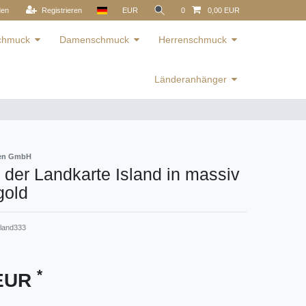
den
Registrieren
EUR
0
0,00 EUR
schmuck
Damenschmuck
Herrenschmuck
Länderanhänger
ren GmbH
der Landkarte Island in massiv
gold
land333
*
 EUR