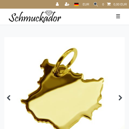
EUR
0
0,00 EUR
☰