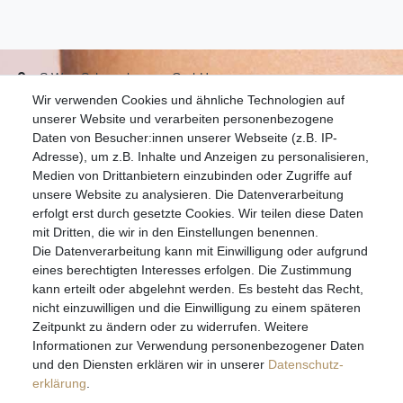
S.W.w. Schmuckwaren GmbH
Wir verwenden Cookies und ähnliche Technologien auf
07051-9608828
unserer Website und verarbeiten personenbezogene
info@schmuckador.de
Daten von Besucher:innen unserer Webseite (z.B. IP-
Montag bis Freitag 8.30 – 12.00 Uhr und 13.30 bis 17.30 Uhr
Adresse), um z.B. Inhalte und Anzeigen zu personalisieren,
Medien von Drittanbietern einzubinden oder Zugriffe auf
unsere Website zu analysieren. Die Datenverarbeitung
Widerrufs­recht
Widerrufs­formular
Impressum
erfolgt erst durch gesetzte Cookies. Wir teilen diese Daten
mit Dritten, die wir in den Einstellungen benennen.
Die Datenverarbeitung kann mit Einwilligung oder aufgrund
Daten­schutz­erklärung
AGB
eines berechtigten Interesses erfolgen. Die Zustimmung
kann erteilt oder abgelehnt werden. Es besteht das Recht,
nicht einzuwilligen und die Einwilligung zu einem späteren
Zeitpunkt zu ändern oder zu widerrufen. Weitere
E-MAIL **
Informationen zur Verwendung personenbezogener Daten
und den Diensten erklären wir in unserer
Daten­schutz­
erklärung
.
Hiermit bestätige ich, dass ich die
Daten­schutz­erklärung
gelesen habe. Meine