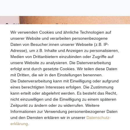
S.W.w. Schmuckwaren GmbH
Wir verwenden Cookies und ähnliche Technologien auf
07051-9608828
unserer Website und verarbeiten personenbezogene
info@schmuckador.de
Daten von Besucher:innen unserer Webseite (z.B. IP-
Montag bis Freitag 8.30 – 12.00 Uhr und 13.30 bis 17.30 Uhr
Adresse), um z.B. Inhalte und Anzeigen zu personalisieren,
Medien von Drittanbietern einzubinden oder Zugriffe auf
unsere Website zu analysieren. Die Datenverarbeitung
Widerrufs­recht
Widerrufs­formular
Impressum
erfolgt erst durch gesetzte Cookies. Wir teilen diese Daten
mit Dritten, die wir in den Einstellungen benennen.
Die Datenverarbeitung kann mit Einwilligung oder aufgrund
Daten­schutz­erklärung
AGB
eines berechtigten Interesses erfolgen. Die Zustimmung
kann erteilt oder abgelehnt werden. Es besteht das Recht,
nicht einzuwilligen und die Einwilligung zu einem späteren
Zeitpunkt zu ändern oder zu widerrufen. Weitere
E-MAIL **
Informationen zur Verwendung personenbezogener Daten
und den Diensten erklären wir in unserer
Daten­schutz­
erklärung
.
Hiermit bestätige ich, dass ich die
Daten­schutz­erklärung
gelesen habe. Meine