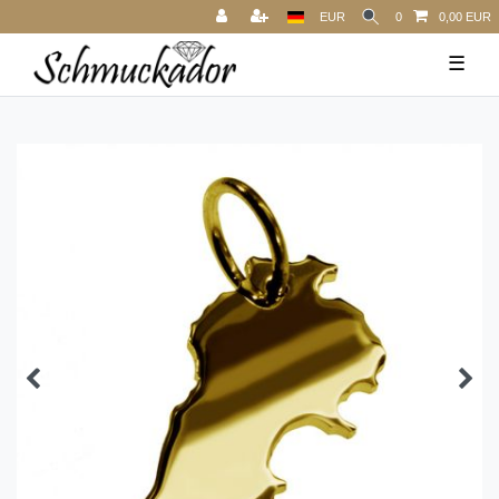
EUR
0
0,00 EUR
☰