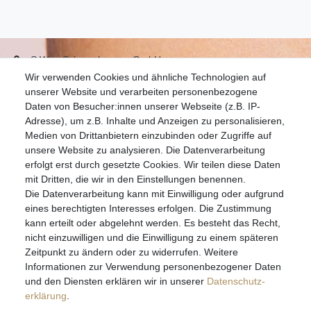
S.W.w. Schmuckwaren GmbH
Wir verwenden Cookies und ähnliche Technologien auf
07051-9608828
unserer Website und verarbeiten personenbezogene
info@schmuckador.de
Daten von Besucher:innen unserer Webseite (z.B. IP-
Montag bis Freitag 8.30 – 12.00 Uhr und 13.30 bis 17.30 Uhr
Adresse), um z.B. Inhalte und Anzeigen zu personalisieren,
Medien von Drittanbietern einzubinden oder Zugriffe auf
unsere Website zu analysieren. Die Datenverarbeitung
Widerrufs­recht
Widerrufs­formular
Impressum
erfolgt erst durch gesetzte Cookies. Wir teilen diese Daten
mit Dritten, die wir in den Einstellungen benennen.
Die Datenverarbeitung kann mit Einwilligung oder aufgrund
Daten­schutz­erklärung
AGB
eines berechtigten Interesses erfolgen. Die Zustimmung
kann erteilt oder abgelehnt werden. Es besteht das Recht,
nicht einzuwilligen und die Einwilligung zu einem späteren
Zeitpunkt zu ändern oder zu widerrufen. Weitere
E-MAIL **
Informationen zur Verwendung personenbezogener Daten
und den Diensten erklären wir in unserer
Daten­schutz­
erklärung
.
Hiermit bestätige ich, dass ich die
Daten­schutz­erklärung
gelesen habe. Meine