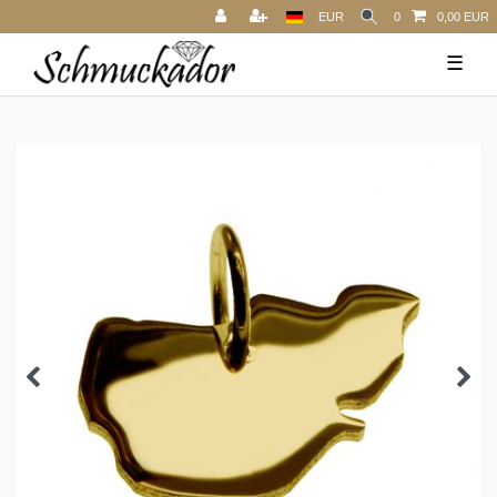
EUR
0
0,00 EUR
☰