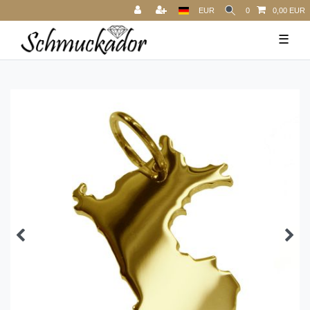
EUR
0
0,00 EUR
☰