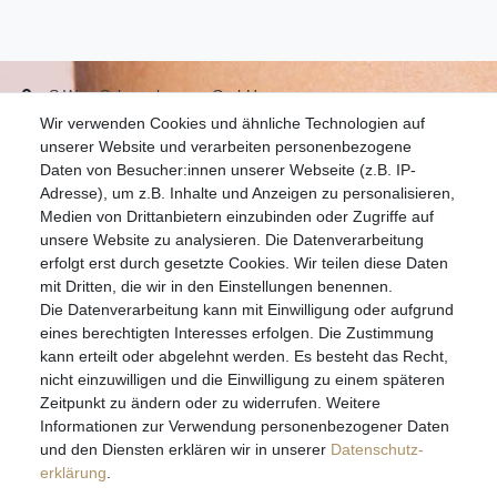
S.W.w. Schmuckwaren GmbH
Wir verwenden Cookies und ähnliche Technologien auf
07051-9608828
unserer Website und verarbeiten personenbezogene
info@schmuckador.de
Daten von Besucher:innen unserer Webseite (z.B. IP-
Montag bis Freitag 8.30 – 12.00 Uhr und 13.30 bis 17.30 Uhr
Adresse), um z.B. Inhalte und Anzeigen zu personalisieren,
Medien von Drittanbietern einzubinden oder Zugriffe auf
unsere Website zu analysieren. Die Datenverarbeitung
Widerrufs­recht
Widerrufs­formular
Impressum
erfolgt erst durch gesetzte Cookies. Wir teilen diese Daten
mit Dritten, die wir in den Einstellungen benennen.
Die Datenverarbeitung kann mit Einwilligung oder aufgrund
Daten­schutz­erklärung
AGB
eines berechtigten Interesses erfolgen. Die Zustimmung
kann erteilt oder abgelehnt werden. Es besteht das Recht,
nicht einzuwilligen und die Einwilligung zu einem späteren
Zeitpunkt zu ändern oder zu widerrufen. Weitere
E-MAIL **
Informationen zur Verwendung personenbezogener Daten
und den Diensten erklären wir in unserer
Daten­schutz­
erklärung
.
Hiermit bestätige ich, dass ich die
Daten­schutz­erklärung
gelesen habe. Meine