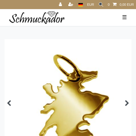
EUR
0
0,00 EUR
☰