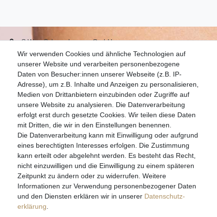
S.W.w. Schmuckwaren GmbH
Wir verwenden Cookies und ähnliche Technologien auf
07051-9608828
unserer Website und verarbeiten personenbezogene
info@schmuckador.de
Daten von Besucher:innen unserer Webseite (z.B. IP-
Montag bis Freitag 8.30 – 12.00 Uhr und 13.30 bis 17.30 Uhr
Adresse), um z.B. Inhalte und Anzeigen zu personalisieren,
Medien von Drittanbietern einzubinden oder Zugriffe auf
unsere Website zu analysieren. Die Datenverarbeitung
Widerrufs­recht
Widerrufs­formular
Impressum
erfolgt erst durch gesetzte Cookies. Wir teilen diese Daten
mit Dritten, die wir in den Einstellungen benennen.
Die Datenverarbeitung kann mit Einwilligung oder aufgrund
Daten­schutz­erklärung
AGB
eines berechtigten Interesses erfolgen. Die Zustimmung
kann erteilt oder abgelehnt werden. Es besteht das Recht,
nicht einzuwilligen und die Einwilligung zu einem späteren
Zeitpunkt zu ändern oder zu widerrufen. Weitere
E-MAIL **
Informationen zur Verwendung personenbezogener Daten
und den Diensten erklären wir in unserer
Daten­schutz­
erklärung
.
Hiermit bestätige ich, dass ich die
Daten­schutz­erklärung
gelesen habe. Meine