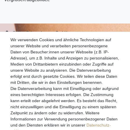
S.W.w. Schmuckwaren GmbH
Wir verwenden Cookies und ähnliche Technologien auf
07051-9608828
unserer Website und verarbeiten personenbezogene
info@schmuckador.de
Daten von Besucher:innen unserer Webseite (z.B. IP-
Montag bis Freitag 8.30 – 12.00 Uhr und 13.30 bis 17.30 Uhr
Adresse), um z.B. Inhalte und Anzeigen zu personalisieren,
Medien von Drittanbietern einzubinden oder Zugriffe auf
unsere Website zu analysieren. Die Datenverarbeitung
Widerrufs­recht
Widerrufs­formular
Impressum
erfolgt erst durch gesetzte Cookies. Wir teilen diese Daten
mit Dritten, die wir in den Einstellungen benennen.
Die Datenverarbeitung kann mit Einwilligung oder aufgrund
Daten­schutz­erklärung
AGB
eines berechtigten Interesses erfolgen. Die Zustimmung
kann erteilt oder abgelehnt werden. Es besteht das Recht,
nicht einzuwilligen und die Einwilligung zu einem späteren
Zeitpunkt zu ändern oder zu widerrufen. Weitere
E-MAIL **
Informationen zur Verwendung personenbezogener Daten
und den Diensten erklären wir in unserer
Daten­schutz­