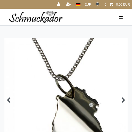
EUR
0
0,00 EUR
☰