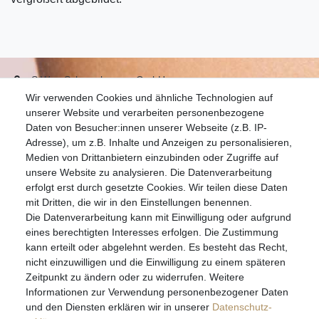
S.W.w. Schmuckwaren GmbH
Wir verwenden Cookies und ähnliche Technologien auf
07051-9608828
unserer Website und verarbeiten personenbezogene
info@schmuckador.de
Daten von Besucher:innen unserer Webseite (z.B. IP-
Montag bis Freitag 8.30 – 12.00 Uhr und 13.30 bis 17.30 Uhr
Adresse), um z.B. Inhalte und Anzeigen zu personalisieren,
Medien von Drittanbietern einzubinden oder Zugriffe auf
unsere Website zu analysieren. Die Datenverarbeitung
Widerrufs­recht
Widerrufs­formular
Impressum
erfolgt erst durch gesetzte Cookies. Wir teilen diese Daten
mit Dritten, die wir in den Einstellungen benennen.
Die Datenverarbeitung kann mit Einwilligung oder aufgrund
Daten­schutz­erklärung
AGB
eines berechtigten Interesses erfolgen. Die Zustimmung
kann erteilt oder abgelehnt werden. Es besteht das Recht,
nicht einzuwilligen und die Einwilligung zu einem späteren
Zeitpunkt zu ändern oder zu widerrufen. Weitere
E-MAIL **
Informationen zur Verwendung personenbezogener Daten
und den Diensten erklären wir in unserer
Daten­schutz­