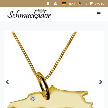
EUR
0
0,00 EUR
☰