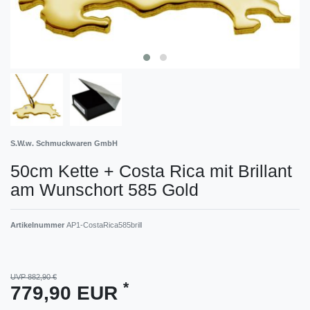
S.W.w. Schmuckwaren GmbH
50cm Kette + Costa Rica mit Brillant
am Wunschort 585 Gold
Artikelnummer
AP1-CostaRica585brill
UVP 882,90 €
*
779,90 EUR