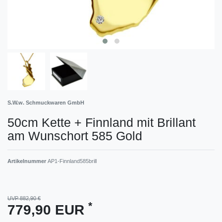
S.W.w. Schmuckwaren GmbH
50cm Kette + Finnland mit Brillant
am Wunschort 585 Gold
Artikelnummer
AP1-Finnland585brill
UVP 882,90 €
*
779,90 EUR