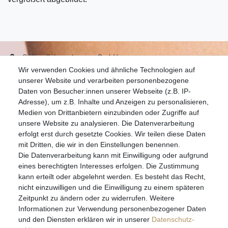
S.W.w. Schmuckwaren GmbH
Wir verwenden Cookies und ähnliche Technologien auf
07051-9608828
unserer Website und verarbeiten personenbezogene
info@schmuckador.de
Daten von Besucher:innen unserer Webseite (z.B. IP-
Montag bis Freitag 8.30 – 12.00 Uhr und 13.30 bis 17.30 Uhr
Adresse), um z.B. Inhalte und Anzeigen zu personalisieren,
Medien von Drittanbietern einzubinden oder Zugriffe auf
unsere Website zu analysieren. Die Datenverarbeitung
Widerrufs­recht
Widerrufs­formular
Impressum
erfolgt erst durch gesetzte Cookies. Wir teilen diese Daten
mit Dritten, die wir in den Einstellungen benennen.
Die Datenverarbeitung kann mit Einwilligung oder aufgrund
Daten­schutz­erklärung
AGB
eines berechtigten Interesses erfolgen. Die Zustimmung
kann erteilt oder abgelehnt werden. Es besteht das Recht,
nicht einzuwilligen und die Einwilligung zu einem späteren
Zeitpunkt zu ändern oder zu widerrufen. Weitere
E-MAIL **
Informationen zur Verwendung personenbezogener Daten
und den Diensten erklären wir in unserer
Daten­schutz­