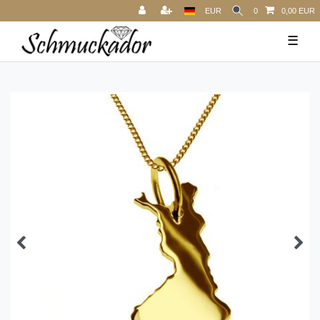
EUR
0
0,00 EUR
☰