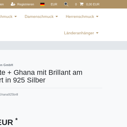
den
Registrieren
EUR
0
0,00 EUR
schmuck
Damenschmuck
Herrenschmuck
Länderanhänger
ren GmbH
e + Ghana mit Brillant am
 in 925 Silber
hana925brill
*
 EUR