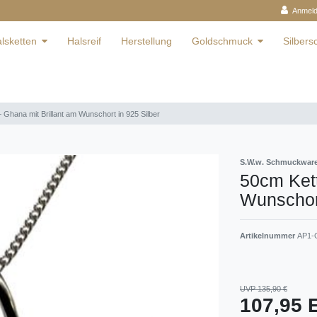
Anmel
lsketten
Halsreif
Herstellung
Goldschmuck
Silber
 Ghana mit Brillant am Wunschort in 925 Silber
S.W.w. Schmuckwa
50cm Kett
Wunschort
Artikelnummer
AP1-G
UVP 135,90 €
107,95