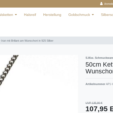
Anmel
lsketten
Halsreif
Herstellung
Goldschmuck
Silber
 Iran mit Brillant am Wunschort in 925 Silber
S.W.w. Schmuckwa
50cm Kett
Wunschort
Artikelnummer
AP1-I
UVP 135,90 €
107,95