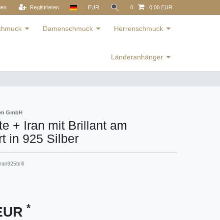
den
Registrieren
EUR
0
0,00 EUR
schmuck
Damenschmuck
Herrenschmuck
Länderanhänger
ren GmbH
e + Iran mit Brillant am
 in 925 Silber
ran925brill
*
 EUR