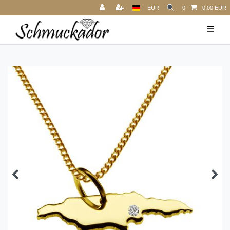
EUR
0
0,00 EUR
☰