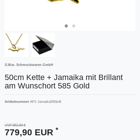
S.W.w. Schmuckwaren GmbH
50cm Kette + Jamaika mit Brillant
am Wunschort 585 Gold
Artikelnummer
AP1-Jamaika585brill
UVP 882,90 €
*
779,90 EUR