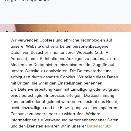
S.W.w. Schmuckwaren GmbH
Wir verwenden Cookies und ähnliche Technologien auf
07051-9608828
unserer Website und verarbeiten personenbezogene
info@schmuckador.de
Daten von Besucher:innen unserer Webseite (z.B. IP-
Montag bis Freitag 8.30 – 12.00 Uhr und 13.30 bis 17.30 Uhr
Adresse), um z.B. Inhalte und Anzeigen zu personalisieren,
Medien von Drittanbietern einzubinden oder Zugriffe auf
unsere Website zu analysieren. Die Datenverarbeitung
Widerrufs­recht
Widerrufs­formular
Impressum
erfolgt erst durch gesetzte Cookies. Wir teilen diese Daten
mit Dritten, die wir in den Einstellungen benennen.
Die Datenverarbeitung kann mit Einwilligung oder aufgrund
Daten­schutz­erklärung
AGB
eines berechtigten Interesses erfolgen. Die Zustimmung
kann erteilt oder abgelehnt werden. Es besteht das Recht,
nicht einzuwilligen und die Einwilligung zu einem späteren
Zeitpunkt zu ändern oder zu widerrufen. Weitere
E-MAIL **
Informationen zur Verwendung personenbezogener Daten
und den Diensten erklären wir in unserer
Daten­schutz­