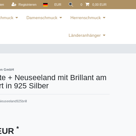
den
Registrieren
EUR
0
0,00 EUR
schmuck
Damenschmuck
Herrenschmuck
Länderanhänger
ren GmbH
e + Neuseeland mit Brillant am
 in 925 Silber
euseeland925brill
*
 EUR