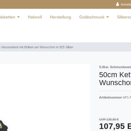
Anmel
lsketten
Halsreif
Herstellung
Goldschmuck
Silber
 Neuseeland mit Brillant am Wunschort in 925 Silber
S.W.w. Schmuckwa
50cm Kett
Wunschort
Artikelnummer
AP1-N
UVP 135,90 €
107,95