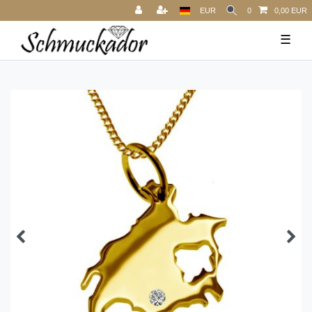
EUR
0
0,00 EUR
☰