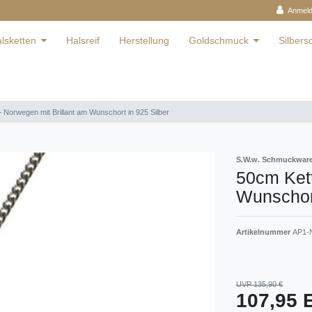
Anmel
lsketten
Halsreif
Herstellung
Goldschmuck
Silber
 Norwegen mit Brillant am Wunschort in 925 Silber
S.W.w. Schmuckwa
50cm Kett
Wunschort
Artikelnummer
AP1-N
UVP 135,90 €
107,95