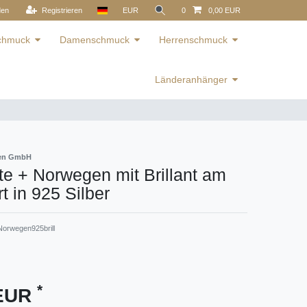
den
Registrieren
EUR
0
0,00 EUR
schmuck
Damenschmuck
Herrenschmuck
Länderanhänger
ren GmbH
e + Norwegen mit Brillant am
 in 925 Silber
orwegen925brill
*
 EUR