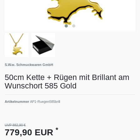
S.W.w. Schmuckwaren GmbH
50cm Kette + Rügen mit Brillant am
Wunschort 585 Gold
Artikelnummer
AP1-Ruegen585brill
UVP 882,90 €
*
779,90 EUR