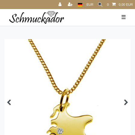
EUR
0
0,00 EUR
☰