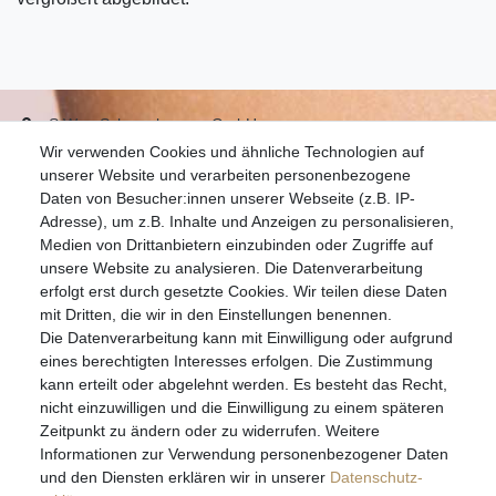
S.W.w. Schmuckwaren GmbH
Wir verwenden Cookies und ähnliche Technologien auf
07051-9608828
unserer Website und verarbeiten personenbezogene
info@schmuckador.de
Daten von Besucher:innen unserer Webseite (z.B. IP-
Montag bis Freitag 8.30 – 12.00 Uhr und 13.30 bis 17.30 Uhr
Adresse), um z.B. Inhalte und Anzeigen zu personalisieren,
Medien von Drittanbietern einzubinden oder Zugriffe auf
unsere Website zu analysieren. Die Datenverarbeitung
Widerrufs­recht
Widerrufs­formular
Impressum
erfolgt erst durch gesetzte Cookies. Wir teilen diese Daten
mit Dritten, die wir in den Einstellungen benennen.
Die Datenverarbeitung kann mit Einwilligung oder aufgrund
Daten­schutz­erklärung
AGB
eines berechtigten Interesses erfolgen. Die Zustimmung
kann erteilt oder abgelehnt werden. Es besteht das Recht,
nicht einzuwilligen und die Einwilligung zu einem späteren
Zeitpunkt zu ändern oder zu widerrufen. Weitere
E-MAIL **
Informationen zur Verwendung personenbezogener Daten
und den Diensten erklären wir in unserer
Daten­schutz­