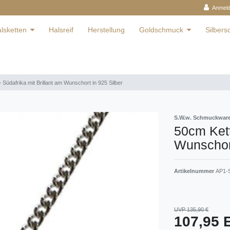
Anmel
lsketten
Halsreif
Herstellung
Goldschmuck
Silber
 Südafrika mit Brillant am Wunschort in 925 Silber
S.W.w. Schmuckwa
50cm Kett
Wunschort
Artikelnummer
AP1-S
UVP 135,90 €
107,95