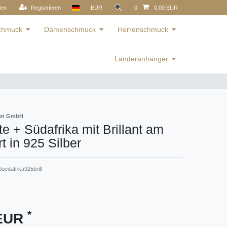
den
Registrieren
EUR
0
0,00 EUR
schmuck
Damenschmuck
Herrenschmuck
Länderanhänger
ren GmbH
e + Südafrika mit Brillant am
 in 925 Silber
uedafrika925brill
*
 EUR