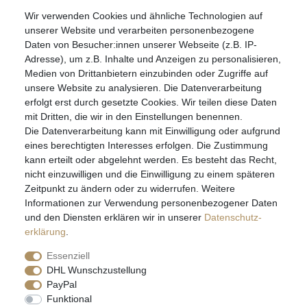
Wir verwenden Cookies und ähnliche Technologien auf
07051-9608828
unserer Website und verarbeiten personenbezogene
info@schmuckador.de
Daten von Besucher:innen unserer Webseite (z.B. IP-
Montag bis Freitag 8.30 – 12.00 Uhr und 13.30 bis 17.30 Uhr
Adresse), um z.B. Inhalte und Anzeigen zu personalisieren,
Medien von Drittanbietern einzubinden oder Zugriffe auf
unsere Website zu analysieren. Die Datenverarbeitung
Widerrufs­recht
Widerrufs­formular
Impressum
erfolgt erst durch gesetzte Cookies. Wir teilen diese Daten
mit Dritten, die wir in den Einstellungen benennen.
Die Datenverarbeitung kann mit Einwilligung oder aufgrund
Daten­schutz­erklärung
AGB
eines berechtigten Interesses erfolgen. Die Zustimmung
kann erteilt oder abgelehnt werden. Es besteht das Recht,
nicht einzuwilligen und die Einwilligung zu einem späteren
Zeitpunkt zu ändern oder zu widerrufen. Weitere
E-MAIL **
Informationen zur Verwendung personenbezogener Daten
und den Diensten erklären wir in unserer
Daten­schutz­
erklärung
.
Hiermit bestätige ich, dass ich die
Daten­schutz­erklärung
gelesen habe. Meine
Einwilligung kann ich jederzeit widerrufen.**
Essenziell
DHL Wunschzustellung
Abonnieren
PayPal
Funktional
** Hierbei handelt es sich um ein Pflichtfeld.