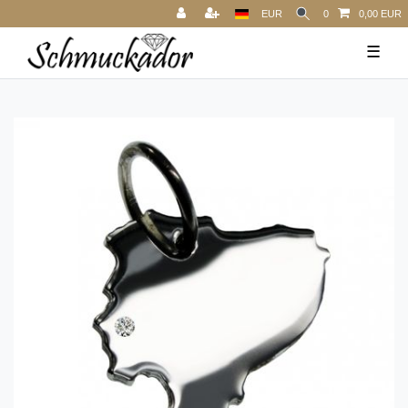
EUR
0
0,00 EUR
☰