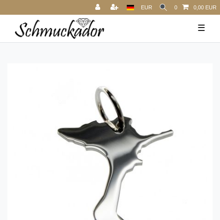
EUR
0
0,00 EUR
☰