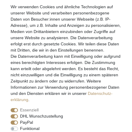
Wir verwenden Cookies und ähnliche Technologien auf
07051-9608828
unserer Website und verarbeiten personenbezogene
info@schmuckador.de
Daten von Besucher:innen unserer Webseite (z.B. IP-
Montag bis Freitag 8.30 – 12.00 Uhr und 13.30 bis 17.30 Uhr
Adresse), um z.B. Inhalte und Anzeigen zu personalisieren,
Medien von Drittanbietern einzubinden oder Zugriffe auf
unsere Website zu analysieren. Die Datenverarbeitung
Widerrufs­recht
Widerrufs­formular
Impressum
erfolgt erst durch gesetzte Cookies. Wir teilen diese Daten
mit Dritten, die wir in den Einstellungen benennen.
Die Datenverarbeitung kann mit Einwilligung oder aufgrund
Daten­schutz­erklärung
AGB
eines berechtigten Interesses erfolgen. Die Zustimmung
kann erteilt oder abgelehnt werden. Es besteht das Recht,
nicht einzuwilligen und die Einwilligung zu einem späteren
Zeitpunkt zu ändern oder zu widerrufen. Weitere
E-MAIL **
Informationen zur Verwendung personenbezogener Daten
und den Diensten erklären wir in unserer
Daten­schutz­
erklärung
.
Hiermit bestätige ich, dass ich die
Daten­schutz­erklärung
gelesen habe. Meine
Einwilligung kann ich jederzeit widerrufen.**
Essenziell
DHL Wunschzustellung
Abonnieren
PayPal
Funktional
** Hierbei handelt es sich um ein Pflichtfeld.