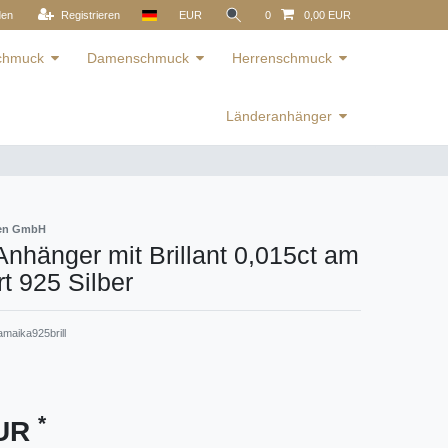
den
Registrieren
EUR
0
0,00 EUR
schmuck
Damenschmuck
Herrenschmuck
Länderanhänger
ren GmbH
nhänger mit Brillant 0,015ct am
 925 Silber
maika925brill
*
EUR