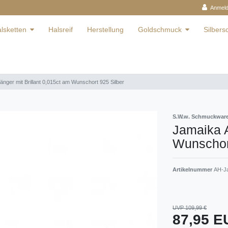
Anmel
lsketten
Halsreif
Herstellung
Goldschmuck
Silber
nger mit Brillant 0,015ct am Wunschort 925 Silber
S.W.w. Schmuckwa
Jamaika A
Wunschort
Artikelnummer
AH-Ja
UVP 109,99 €
87,95 