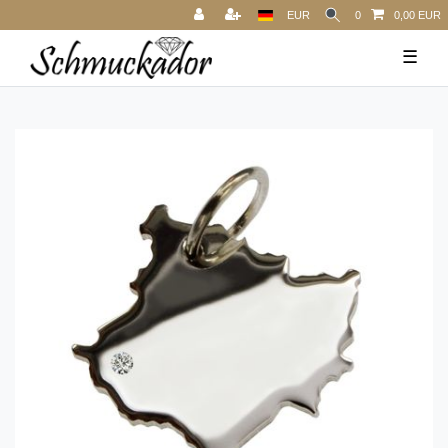
EUR
0
0,00 EUR
☰