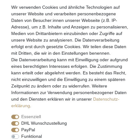
Wir verwenden Cookies und ähnliche Technologien auf
07051-9608828
unserer Website und verarbeiten personenbezogene
info@schmuckador.de
Daten von Besucher:innen unserer Webseite (z.B. IP-
Montag bis Freitag 8.30 – 12.00 Uhr und 13.30 bis 17.30 Uhr
Adresse), um z.B. Inhalte und Anzeigen zu personalisieren,
Medien von Drittanbietern einzubinden oder Zugriffe auf
unsere Website zu analysieren. Die Datenverarbeitung
Widerrufs­recht
Widerrufs­formular
Impressum
erfolgt erst durch gesetzte Cookies. Wir teilen diese Daten
mit Dritten, die wir in den Einstellungen benennen.
Die Datenverarbeitung kann mit Einwilligung oder aufgrund
Daten­schutz­erklärung
AGB
eines berechtigten Interesses erfolgen. Die Zustimmung
kann erteilt oder abgelehnt werden. Es besteht das Recht,
nicht einzuwilligen und die Einwilligung zu einem späteren
Zeitpunkt zu ändern oder zu widerrufen. Weitere
E-MAIL **
Informationen zur Verwendung personenbezogener Daten
und den Diensten erklären wir in unserer
Daten­schutz­
erklärung
.
Hiermit bestätige ich, dass ich die
Daten­schutz­erklärung
gelesen habe. Meine
Einwilligung kann ich jederzeit widerrufen.**
Essenziell
DHL Wunschzustellung
Abonnieren
PayPal
Funktional
** Hierbei handelt es sich um ein Pflichtfeld.