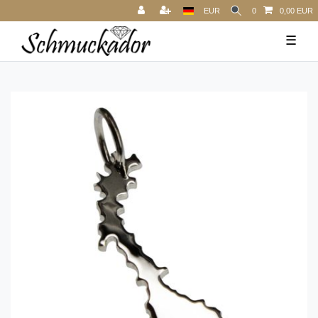
EUR
0
0,00 EUR
☰