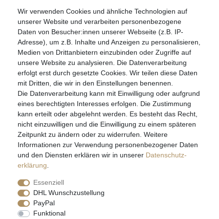
Wir verwenden Cookies und ähnliche Technologien auf
07051-9608828
unserer Website und verarbeiten personenbezogene
info@schmuckador.de
Daten von Besucher:innen unserer Webseite (z.B. IP-
Montag bis Freitag 8.30 – 12.00 Uhr und 13.30 bis 17.30 Uhr
Adresse), um z.B. Inhalte und Anzeigen zu personalisieren,
Medien von Drittanbietern einzubinden oder Zugriffe auf
unsere Website zu analysieren. Die Datenverarbeitung
Widerrufs­recht
Widerrufs­formular
Impressum
erfolgt erst durch gesetzte Cookies. Wir teilen diese Daten
mit Dritten, die wir in den Einstellungen benennen.
Die Datenverarbeitung kann mit Einwilligung oder aufgrund
Daten­schutz­erklärung
AGB
eines berechtigten Interesses erfolgen. Die Zustimmung
kann erteilt oder abgelehnt werden. Es besteht das Recht,
nicht einzuwilligen und die Einwilligung zu einem späteren
Zeitpunkt zu ändern oder zu widerrufen. Weitere
E-MAIL **
Informationen zur Verwendung personenbezogener Daten
und den Diensten erklären wir in unserer
Daten­schutz­
erklärung
.
Hiermit bestätige ich, dass ich die
Daten­schutz­erklärung
gelesen habe. Meine
Einwilligung kann ich jederzeit widerrufen.**
Essenziell
DHL Wunschzustellung
Abonnieren
PayPal
Funktional
** Hierbei handelt es sich um ein Pflichtfeld.