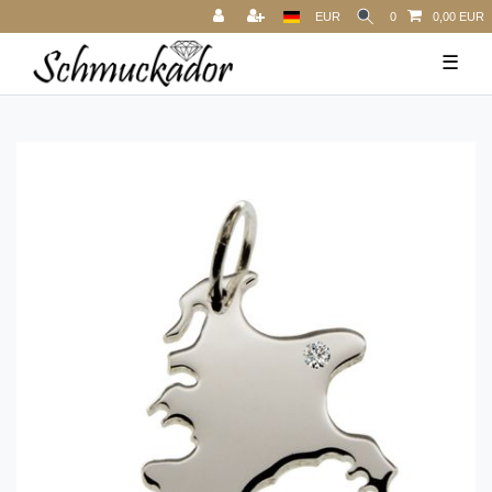
EUR
0
0,00 EUR
☰