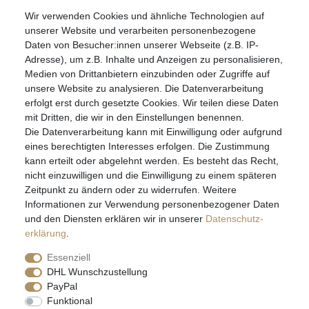
Wir verwenden Cookies und ähnliche Technologien auf
07051-9608828
unserer Website und verarbeiten personenbezogene
info@schmuckador.de
Daten von Besucher:innen unserer Webseite (z.B. IP-
Montag bis Freitag 8.30 – 12.00 Uhr und 13.30 bis 17.30 Uhr
Adresse), um z.B. Inhalte und Anzeigen zu personalisieren,
Medien von Drittanbietern einzubinden oder Zugriffe auf
unsere Website zu analysieren. Die Datenverarbeitung
Widerrufs­recht
Widerrufs­formular
Impressum
erfolgt erst durch gesetzte Cookies. Wir teilen diese Daten
mit Dritten, die wir in den Einstellungen benennen.
Die Datenverarbeitung kann mit Einwilligung oder aufgrund
Daten­schutz­erklärung
AGB
eines berechtigten Interesses erfolgen. Die Zustimmung
kann erteilt oder abgelehnt werden. Es besteht das Recht,
nicht einzuwilligen und die Einwilligung zu einem späteren
Zeitpunkt zu ändern oder zu widerrufen. Weitere
E-MAIL **
Informationen zur Verwendung personenbezogener Daten
und den Diensten erklären wir in unserer
Daten­schutz­
erklärung
.
Hiermit bestätige ich, dass ich die
Daten­schutz­erklärung
gelesen habe. Meine
Einwilligung kann ich jederzeit widerrufen.**
Essenziell
DHL Wunschzustellung
Abonnieren
PayPal
Funktional
** Hierbei handelt es sich um ein Pflichtfeld.