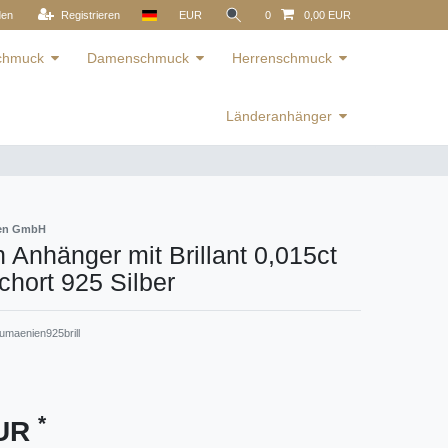
den
Registrieren
EUR
0
0,00 EUR
schmuck
Damenschmuck
Herrenschmuck
Länderanhänger
ren GmbH
Anhänger mit Brillant 0,015ct
hort 925 Silber
maenien925brill
*
EUR