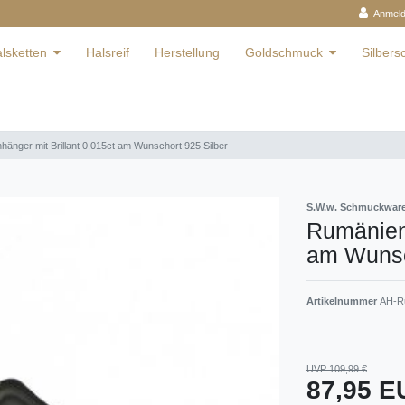
Anmel
lsketten
Halsreif
Herstellung
Goldschmuck
Silber
änger mit Brillant 0,015ct am Wunschort 925 Silber
S.W.w. Schmuckwa
Rumänien 
am Wunsc
Artikelnummer
AH-Ru
UVP 109,99 €
87,95 