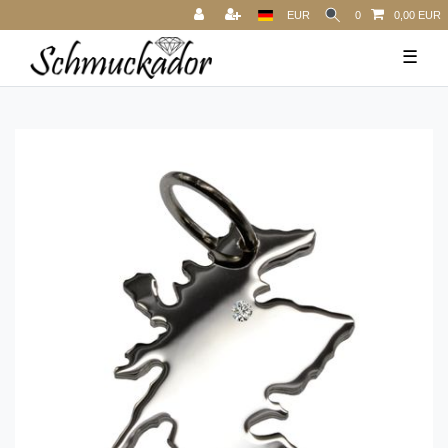
EUR
0
0,00 EUR
☰