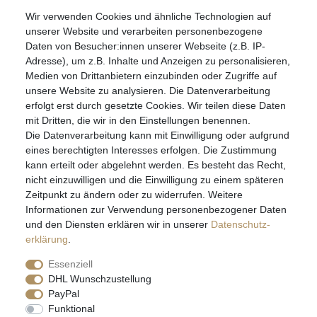
Wir verwenden Cookies und ähnliche Technologien auf
07051-9608828
unserer Website und verarbeiten personenbezogene
info@schmuckador.de
Daten von Besucher:innen unserer Webseite (z.B. IP-
Montag bis Freitag 8.30 – 12.00 Uhr und 13.30 bis 17.30 Uhr
Adresse), um z.B. Inhalte und Anzeigen zu personalisieren,
Medien von Drittanbietern einzubinden oder Zugriffe auf
unsere Website zu analysieren. Die Datenverarbeitung
Widerrufs­recht
Widerrufs­formular
Impressum
erfolgt erst durch gesetzte Cookies. Wir teilen diese Daten
mit Dritten, die wir in den Einstellungen benennen.
Die Datenverarbeitung kann mit Einwilligung oder aufgrund
Daten­schutz­erklärung
AGB
eines berechtigten Interesses erfolgen. Die Zustimmung
kann erteilt oder abgelehnt werden. Es besteht das Recht,
nicht einzuwilligen und die Einwilligung zu einem späteren
Zeitpunkt zu ändern oder zu widerrufen. Weitere
E-MAIL **
Informationen zur Verwendung personenbezogener Daten
und den Diensten erklären wir in unserer
Daten­schutz­
erklärung
.
Hiermit bestätige ich, dass ich die
Daten­schutz­erklärung
gelesen habe. Meine
Einwilligung kann ich jederzeit widerrufen.**
Essenziell
DHL Wunschzustellung
Abonnieren
PayPal
Funktional
** Hierbei handelt es sich um ein Pflichtfeld.