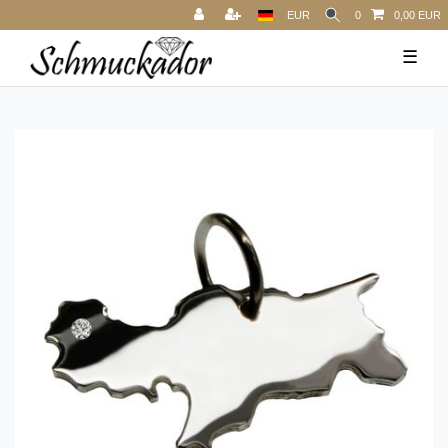
EUR
0
0,00 EUR
☰