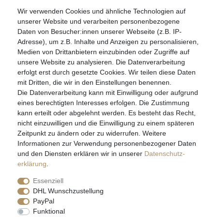
Wir verwenden Cookies und ähnliche Technologien auf
07051-9608828
unserer Website und verarbeiten personenbezogene
info@schmuckador.de
Daten von Besucher:innen unserer Webseite (z.B. IP-
Montag bis Freitag 8.30 – 12.00 Uhr und 13.30 bis 17.30 Uhr
Adresse), um z.B. Inhalte und Anzeigen zu personalisieren,
Medien von Drittanbietern einzubinden oder Zugriffe auf
unsere Website zu analysieren. Die Datenverarbeitung
Widerrufs­recht
Widerrufs­formular
Impressum
erfolgt erst durch gesetzte Cookies. Wir teilen diese Daten
mit Dritten, die wir in den Einstellungen benennen.
Die Datenverarbeitung kann mit Einwilligung oder aufgrund
Daten­schutz­erklärung
AGB
eines berechtigten Interesses erfolgen. Die Zustimmung
kann erteilt oder abgelehnt werden. Es besteht das Recht,
nicht einzuwilligen und die Einwilligung zu einem späteren
Zeitpunkt zu ändern oder zu widerrufen. Weitere
E-MAIL **
Informationen zur Verwendung personenbezogener Daten
und den Diensten erklären wir in unserer
Daten­schutz­
erklärung
.
Hiermit bestätige ich, dass ich die
Daten­schutz­erklärung
gelesen habe. Meine
Einwilligung kann ich jederzeit widerrufen.**
Essenziell
DHL Wunschzustellung
Abonnieren
PayPal
Funktional
** Hierbei handelt es sich um ein Pflichtfeld.