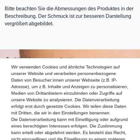
Bitte beachten Sie die Abmessungen des Produktes in der
Beschreibung. Der Schmuck ist zur besseren Darstellung
vergrößert abgebildet.
S.W.w. Schmuckwaren GmbH
Wir verwenden Cookies und ähnliche Technologien auf
07051-9608828
unserer Website und verarbeiten personenbezogene
info@schmuckador.de
Daten von Besucher:innen unserer Webseite (z.B. IP-
Montag bis Freitag 8.30 – 12.00 Uhr und 13.30 bis 17.30 Uhr
Adresse), um z.B. Inhalte und Anzeigen zu personalisieren,
Medien von Drittanbietern einzubinden oder Zugriffe auf
unsere Website zu analysieren. Die Datenverarbeitung
Widerrufs­recht
Widerrufs­formular
Impressum
erfolgt erst durch gesetzte Cookies. Wir teilen diese Daten
mit Dritten, die wir in den Einstellungen benennen.
Die Datenverarbeitung kann mit Einwilligung oder aufgrund
Daten­schutz­erklärung
AGB
eines berechtigten Interesses erfolgen. Die Zustimmung
kann erteilt oder abgelehnt werden. Es besteht das Recht,
nicht einzuwilligen und die Einwilligung zu einem späteren