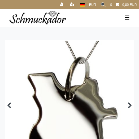
EUR
0
0,00 EUR
☰