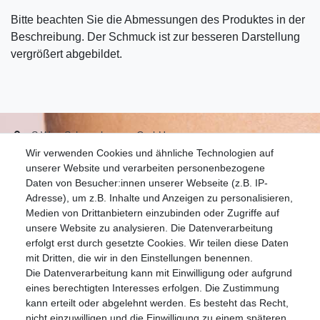
Bitte beachten Sie die Abmessungen des Produktes in der
Beschreibung. Der Schmuck ist zur besseren Darstellung
vergrößert abgebildet.
S.W.w. Schmuckwaren GmbH
Wir verwenden Cookies und ähnliche Technologien auf
07051-9608828
unserer Website und verarbeiten personenbezogene
info@schmuckador.de
Daten von Besucher:innen unserer Webseite (z.B. IP-
Montag bis Freitag 8.30 – 12.00 Uhr und 13.30 bis 17.30 Uhr
Adresse), um z.B. Inhalte und Anzeigen zu personalisieren,
Medien von Drittanbietern einzubinden oder Zugriffe auf
unsere Website zu analysieren. Die Datenverarbeitung
Widerrufs­recht
Widerrufs­formular
Impressum
erfolgt erst durch gesetzte Cookies. Wir teilen diese Daten
mit Dritten, die wir in den Einstellungen benennen.
Die Datenverarbeitung kann mit Einwilligung oder aufgrund
Daten­schutz­erklärung
AGB
eines berechtigten Interesses erfolgen. Die Zustimmung
kann erteilt oder abgelehnt werden. Es besteht das Recht,
nicht einzuwilligen und die Einwilligung zu einem späteren