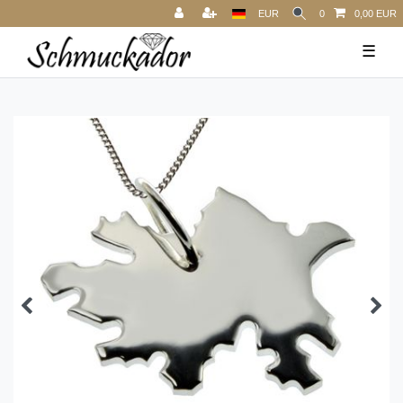
EUR
0
0,00 EUR
☰