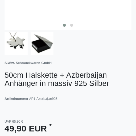
S.W.w. Schmuckwaren GmbH
50cm Halskette + Azberbaijan
Anhänger in massiv 925 Silber
Artikelnummer
AP1-Azerbaijan925
UVP 65,90 €
*
49,90 EUR