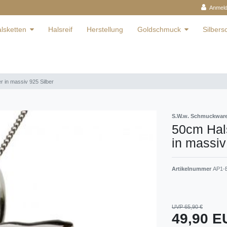
Anmel
lsketten
Halsreif
Herstellung
Goldschmuck
Silber
 in massiv 925 Silber
S.W.w. Schmuckwa
50cm Hal
in massiv
Artikelnummer
AP1-
UVP 65,90 €
49,90 