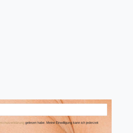
­schutz­erklärung
gelesen habe. Meine Einwilligung kann ich jederzeit