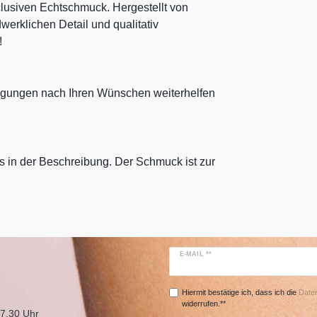
clusiven Echtschmuck. Hergestellt von
erklichen Detail und qualitativ
!
tigungen nach Ihren Wünschen weiterhelfen
 in der Beschreibung. Der Schmuck ist zur
E-MAIL **
Hiermit bestätige ich, dass ich die
Daten
widerrufen.**
17.30 Uhr