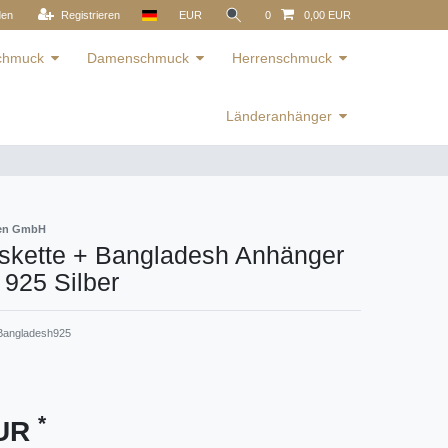
den
Registrieren
EUR
0
0,00 EUR
schmuck
Damenschmuck
Herrenschmuck
Länderanhänger
ren GmbH
skette + Bangladesh Anhänger
 925 Silber
Bangladesh925
*
EUR