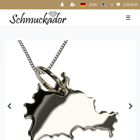
EUR
0
0,00 EUR
☰