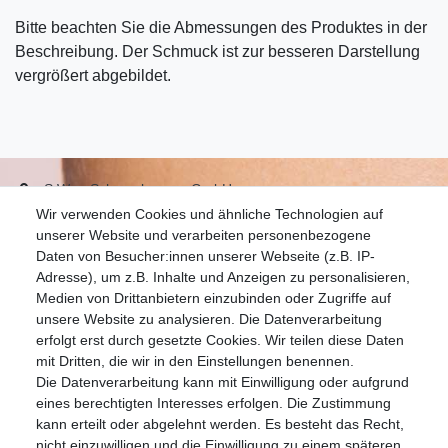
Bitte beachten Sie die Abmessungen des Produktes in der
Beschreibung. Der Schmuck ist zur besseren Darstellung
vergrößert abgebildet.
S.W.w. Schmuckwaren GmbH
Wir verwenden Cookies und ähnliche Technologien auf
07051-9608828
unserer Website und verarbeiten personenbezogene
info@schmuckador.de
Daten von Besucher:innen unserer Webseite (z.B. IP-
Montag bis Freitag 8.30 – 12.00 Uhr und 13.30 bis 17.30 Uhr
Adresse), um z.B. Inhalte und Anzeigen zu personalisieren,
Medien von Drittanbietern einzubinden oder Zugriffe auf
unsere Website zu analysieren. Die Datenverarbeitung
Widerrufs­recht
Widerrufs­formular
Impressum
erfolgt erst durch gesetzte Cookies. Wir teilen diese Daten
mit Dritten, die wir in den Einstellungen benennen.
Die Datenverarbeitung kann mit Einwilligung oder aufgrund
Daten­schutz­erklärung
AGB
eines berechtigten Interesses erfolgen. Die Zustimmung
kann erteilt oder abgelehnt werden. Es besteht das Recht,
nicht einzuwilligen und die Einwilligung zu einem späteren