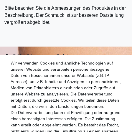
Bitte beachten Sie die Abmessungen des Produktes in der
Beschreibung. Der Schmuck ist zur besseren Darstellung
vergrößert abgebildet.
S.W.w. Schmuckwaren GmbH
Wir verwenden Cookies und ähnliche Technologien auf
07051-9608828
unserer Website und verarbeiten personenbezogene
info@schmuckador.de
Daten von Besucher:innen unserer Webseite (z.B. IP-
Montag bis Freitag 8.30 – 12.00 Uhr und 13.30 bis 17.30 Uhr
Adresse), um z.B. Inhalte und Anzeigen zu personalisieren,
Medien von Drittanbietern einzubinden oder Zugriffe auf
unsere Website zu analysieren. Die Datenverarbeitung
Widerrufs­recht
Widerrufs­formular
Impressum
erfolgt erst durch gesetzte Cookies. Wir teilen diese Daten
mit Dritten, die wir in den Einstellungen benennen.
Die Datenverarbeitung kann mit Einwilligung oder aufgrund
Daten­schutz­erklärung
AGB
eines berechtigten Interesses erfolgen. Die Zustimmung
kann erteilt oder abgelehnt werden. Es besteht das Recht,
nicht einzuwilligen und die Einwilligung zu einem späteren