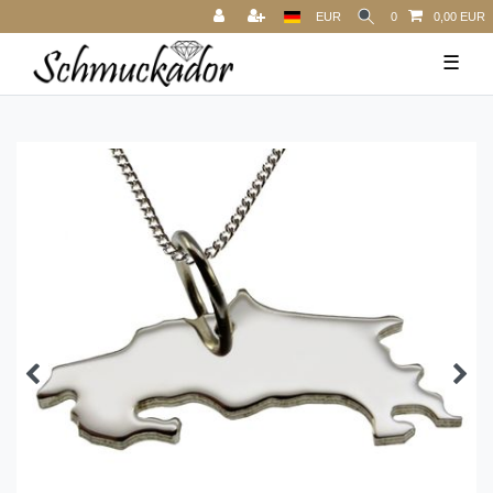
EUR
0
0,00 EUR
☰