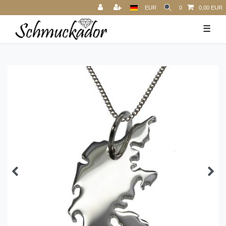
EUR
0
0,00 EUR
☰