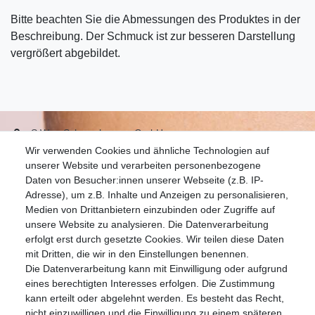
Bitte beachten Sie die Abmessungen des Produktes in der
Beschreibung. Der Schmuck ist zur besseren Darstellung
vergrößert abgebildet.
S.W.w. Schmuckwaren GmbH
Wir verwenden Cookies und ähnliche Technologien auf
07051-9608828
unserer Website und verarbeiten personenbezogene
info@schmuckador.de
Daten von Besucher:innen unserer Webseite (z.B. IP-
Montag bis Freitag 8.30 – 12.00 Uhr und 13.30 bis 17.30 Uhr
Adresse), um z.B. Inhalte und Anzeigen zu personalisieren,
Medien von Drittanbietern einzubinden oder Zugriffe auf
unsere Website zu analysieren. Die Datenverarbeitung
Widerrufs­recht
Widerrufs­formular
Impressum
erfolgt erst durch gesetzte Cookies. Wir teilen diese Daten
mit Dritten, die wir in den Einstellungen benennen.
Die Datenverarbeitung kann mit Einwilligung oder aufgrund
Daten­schutz­erklärung
AGB
eines berechtigten Interesses erfolgen. Die Zustimmung
kann erteilt oder abgelehnt werden. Es besteht das Recht,
nicht einzuwilligen und die Einwilligung zu einem späteren