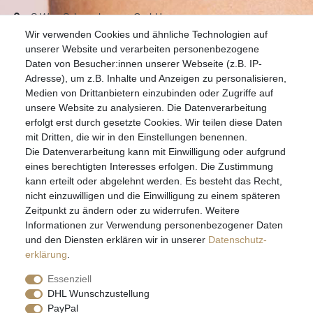
S.W.w. Schmuckwaren GmbH
Wir verwenden Cookies und ähnliche Technologien auf
07051-9608828
unserer Website und verarbeiten personenbezogene
info@schmuckador.de
Daten von Besucher:innen unserer Webseite (z.B. IP-
Montag bis Freitag 8.30 – 12.00 Uhr und 13.30 bis 17.30 Uhr
Adresse), um z.B. Inhalte und Anzeigen zu personalisieren,
Medien von Drittanbietern einzubinden oder Zugriffe auf
unsere Website zu analysieren. Die Datenverarbeitung
Widerrufs­recht
Widerrufs­formular
Impressum
erfolgt erst durch gesetzte Cookies. Wir teilen diese Daten
mit Dritten, die wir in den Einstellungen benennen.
Die Datenverarbeitung kann mit Einwilligung oder aufgrund
Daten­schutz­erklärung
AGB
eines berechtigten Interesses erfolgen. Die Zustimmung
kann erteilt oder abgelehnt werden. Es besteht das Recht,
nicht einzuwilligen und die Einwilligung zu einem späteren
Zeitpunkt zu ändern oder zu widerrufen. Weitere
E-MAIL **
Informationen zur Verwendung personenbezogener Daten
und den Diensten erklären wir in unserer
Daten­schutz­
erklärung
.
Hiermit bestätige ich, dass ich die
Daten­schutz­erklärung
gelesen habe. Meine
Einwilligung kann ich jederzeit widerrufen.**
Essenziell
DHL Wunschzustellung
Abonnieren
PayPal