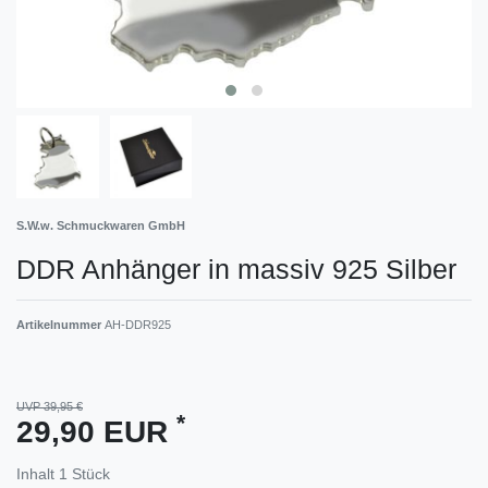
S.W.w. Schmuckwaren GmbH
DDR Anhänger in massiv 925 Silber
Artikelnummer
AH-DDR925
UVP 39,95 €
*
29,90 EUR
Inhalt
1
Stück