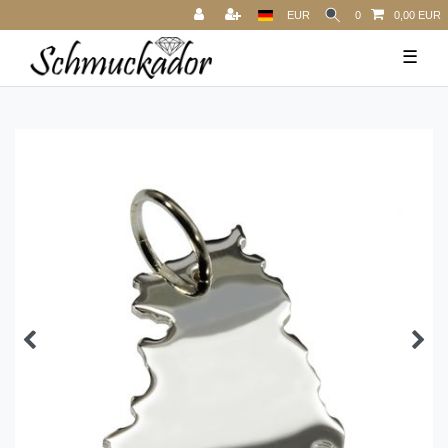
EUR
0
0,00 EUR
☰