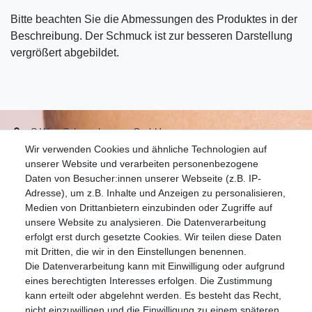
Bitte beachten Sie die Abmessungen des Produktes in der
Beschreibung. Der Schmuck ist zur besseren Darstellung
vergrößert abgebildet.
S.W.w. Schmuckwaren GmbH
Wir verwenden Cookies und ähnliche Technologien auf
07051-9608828
unserer Website und verarbeiten personenbezogene
info@schmuckador.de
Daten von Besucher:innen unserer Webseite (z.B. IP-
Montag bis Freitag 8.30 – 12.00 Uhr und 13.30 bis 17.30 Uhr
Adresse), um z.B. Inhalte und Anzeigen zu personalisieren,
Medien von Drittanbietern einzubinden oder Zugriffe auf
unsere Website zu analysieren. Die Datenverarbeitung
Widerrufs­recht
Widerrufs­formular
Impressum
erfolgt erst durch gesetzte Cookies. Wir teilen diese Daten
mit Dritten, die wir in den Einstellungen benennen.
Die Datenverarbeitung kann mit Einwilligung oder aufgrund
Daten­schutz­erklärung
AGB
eines berechtigten Interesses erfolgen. Die Zustimmung
kann erteilt oder abgelehnt werden. Es besteht das Recht,
nicht einzuwilligen und die Einwilligung zu einem späteren