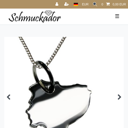
EUR
0
0,00 EUR
☰