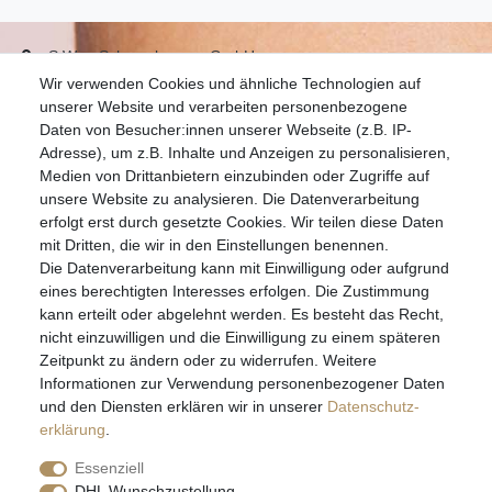
S.W.w. Schmuckwaren GmbH
Wir verwenden Cookies und ähnliche Technologien auf
07051-9608828
unserer Website und verarbeiten personenbezogene
info@schmuckador.de
Daten von Besucher:innen unserer Webseite (z.B. IP-
Montag bis Freitag 8.30 – 12.00 Uhr und 13.30 bis 17.30 Uhr
Adresse), um z.B. Inhalte und Anzeigen zu personalisieren,
Medien von Drittanbietern einzubinden oder Zugriffe auf
unsere Website zu analysieren. Die Datenverarbeitung
Widerrufs­recht
Widerrufs­formular
Impressum
erfolgt erst durch gesetzte Cookies. Wir teilen diese Daten
mit Dritten, die wir in den Einstellungen benennen.
Die Datenverarbeitung kann mit Einwilligung oder aufgrund
Daten­schutz­erklärung
AGB
eines berechtigten Interesses erfolgen. Die Zustimmung
kann erteilt oder abgelehnt werden. Es besteht das Recht,
nicht einzuwilligen und die Einwilligung zu einem späteren
Zeitpunkt zu ändern oder zu widerrufen. Weitere
E-MAIL **
Informationen zur Verwendung personenbezogener Daten
und den Diensten erklären wir in unserer
Daten­schutz­
erklärung
.
Hiermit bestätige ich, dass ich die
Daten­schutz­erklärung
gelesen habe. Meine
Einwilligung kann ich jederzeit widerrufen.**
Essenziell
DHL Wunschzustellung