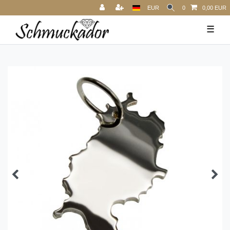
EUR
0
0,00 EUR
☰