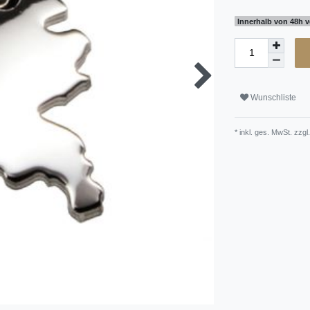
Innerhalb von 48h v
Wunschliste
* inkl. ges. MwSt. zzgl.