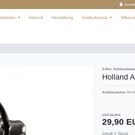
Anmel
lsketten
Halsreif
Herstellung
Goldschmuck
Silber
S.W.w. Schmuckwa
Holland A
Artikelnummer
AH-H
UVP 39,95 €
29,90 
Inhalt
1
Stück