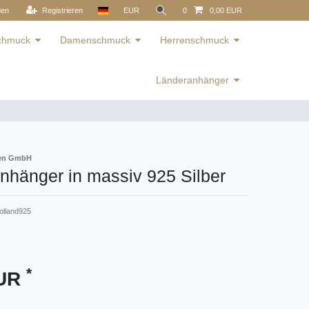
den
Registrieren
EUR
0
0,00 EUR
schmuck
Damenschmuck
Herrenschmuck
Länderanhänger
ren GmbH
nhänger in massiv 925 Silber
olland925
*
EUR