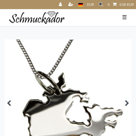
EUR
0
0,00 EUR
☰