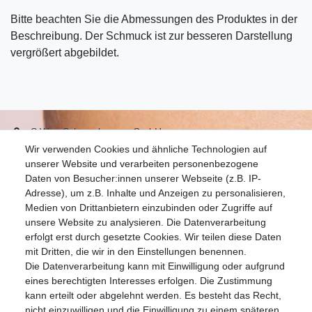
Bitte beachten Sie die Abmessungen des Produktes in der
Beschreibung. Der Schmuck ist zur besseren Darstellung
vergrößert abgebildet.
S.W.w. Schmuckwaren GmbH
Wir verwenden Cookies und ähnliche Technologien auf
07051-9608828
unserer Website und verarbeiten personenbezogene
info@schmuckador.de
Daten von Besucher:innen unserer Webseite (z.B. IP-
Montag bis Freitag 8.30 – 12.00 Uhr und 13.30 bis 17.30 Uhr
Adresse), um z.B. Inhalte und Anzeigen zu personalisieren,
Medien von Drittanbietern einzubinden oder Zugriffe auf
unsere Website zu analysieren. Die Datenverarbeitung
Widerrufs­recht
Widerrufs­formular
Impressum
erfolgt erst durch gesetzte Cookies. Wir teilen diese Daten
mit Dritten, die wir in den Einstellungen benennen.
Die Datenverarbeitung kann mit Einwilligung oder aufgrund
Daten­schutz­erklärung
AGB
eines berechtigten Interesses erfolgen. Die Zustimmung
kann erteilt oder abgelehnt werden. Es besteht das Recht,
nicht einzuwilligen und die Einwilligung zu einem späteren