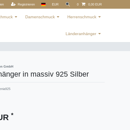
den
Registrieren
EUR
0
0,00 EUR
schmuck
Damenschmuck
Herrenschmuck
Länderanhänger
ren GmbH
änger in massiv 925 Silber
enia925
*
EUR