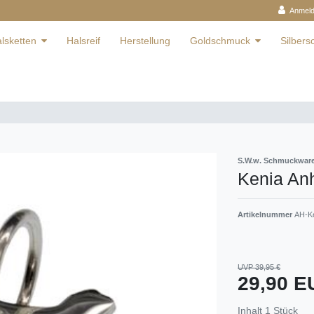
Anmel
lsketten
Halsreif
Herstellung
Goldschmuck
Silber
S.W.w. Schmuckwa
Kenia Anh
Artikelnummer
AH-K
UVP 39,95 €
29,90 
Inhalt
1
Stück