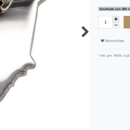
Innerhalb von 48h v
Wunschliste
* inkl. ges. MwSt. zzgl.