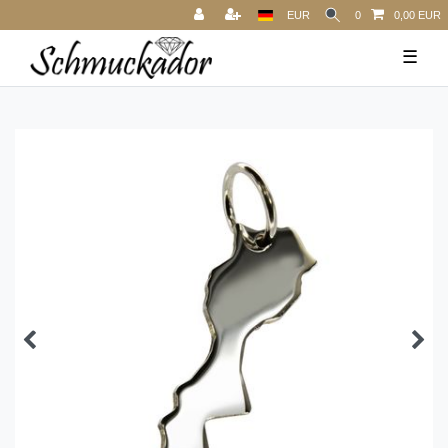
EUR
0
0,00 EUR
☰