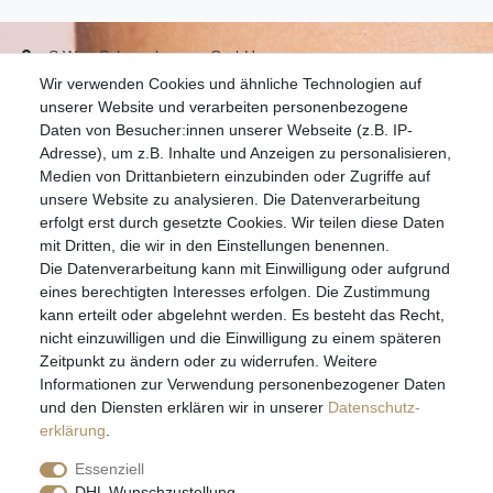
S.W.w. Schmuckwaren GmbH
Wir verwenden Cookies und ähnliche Technologien auf
07051-9608828
unserer Website und verarbeiten personenbezogene
info@schmuckador.de
Daten von Besucher:innen unserer Webseite (z.B. IP-
Montag bis Freitag 8.30 – 12.00 Uhr und 13.30 bis 17.30 Uhr
Adresse), um z.B. Inhalte und Anzeigen zu personalisieren,
Medien von Drittanbietern einzubinden oder Zugriffe auf
unsere Website zu analysieren. Die Datenverarbeitung
Widerrufs­recht
Widerrufs­formular
Impressum
erfolgt erst durch gesetzte Cookies. Wir teilen diese Daten
mit Dritten, die wir in den Einstellungen benennen.
Die Datenverarbeitung kann mit Einwilligung oder aufgrund
Daten­schutz­erklärung
AGB
eines berechtigten Interesses erfolgen. Die Zustimmung
kann erteilt oder abgelehnt werden. Es besteht das Recht,
nicht einzuwilligen und die Einwilligung zu einem späteren
Zeitpunkt zu ändern oder zu widerrufen. Weitere
E-MAIL **
Informationen zur Verwendung personenbezogener Daten
und den Diensten erklären wir in unserer
Daten­schutz­
erklärung
.
Hiermit bestätige ich, dass ich die
Daten­schutz­erklärung
gelesen habe. Meine
Einwilligung kann ich jederzeit widerrufen.**
Essenziell
DHL Wunschzustellung