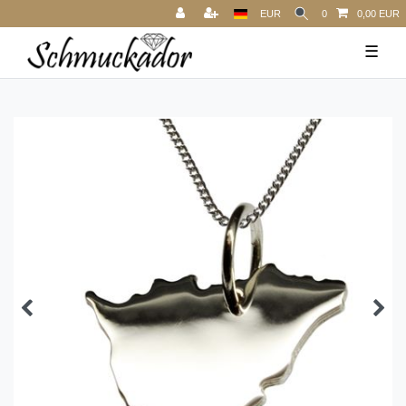
EUR
0
0,00 EUR
☰