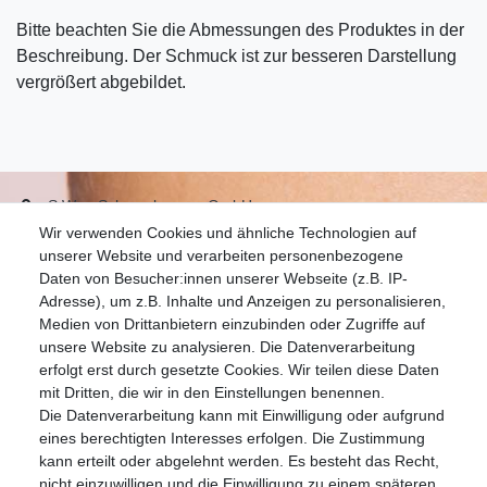
Bitte beachten Sie die Abmessungen des Produktes in der
Beschreibung. Der Schmuck ist zur besseren Darstellung
vergrößert abgebildet.
S.W.w. Schmuckwaren GmbH
Wir verwenden Cookies und ähnliche Technologien auf
07051-9608828
unserer Website und verarbeiten personenbezogene
info@schmuckador.de
Daten von Besucher:innen unserer Webseite (z.B. IP-
Montag bis Freitag 8.30 – 12.00 Uhr und 13.30 bis 17.30 Uhr
Adresse), um z.B. Inhalte und Anzeigen zu personalisieren,
Medien von Drittanbietern einzubinden oder Zugriffe auf
unsere Website zu analysieren. Die Datenverarbeitung
Widerrufs­recht
Widerrufs­formular
Impressum
erfolgt erst durch gesetzte Cookies. Wir teilen diese Daten
mit Dritten, die wir in den Einstellungen benennen.
Die Datenverarbeitung kann mit Einwilligung oder aufgrund
Daten­schutz­erklärung
AGB
eines berechtigten Interesses erfolgen. Die Zustimmung
kann erteilt oder abgelehnt werden. Es besteht das Recht,
nicht einzuwilligen und die Einwilligung zu einem späteren