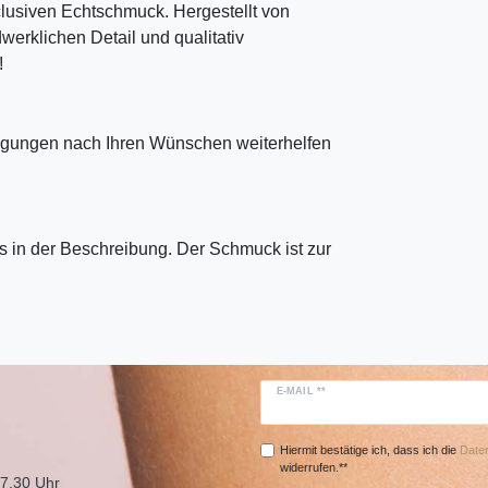
clusiven Echtschmuck. Hergestellt von
erklichen Detail und qualitativ
!
tigungen nach Ihren Wünschen weiterhelfen
 in der Beschreibung. Der Schmuck ist zur
E-MAIL **
Hiermit bestätige ich, dass ich die
Daten
widerrufen.**
17.30 Uhr