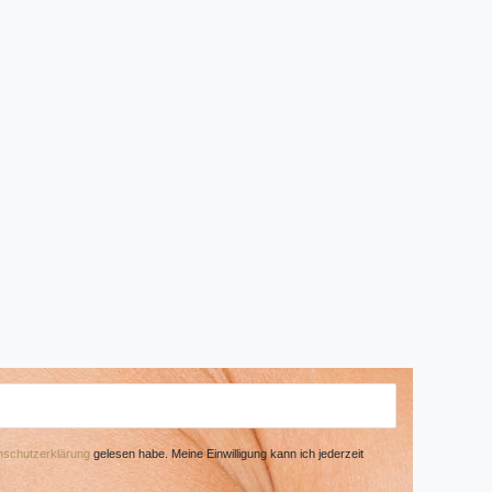
­schutz­erklärung
gelesen habe. Meine Einwilligung kann ich jederzeit