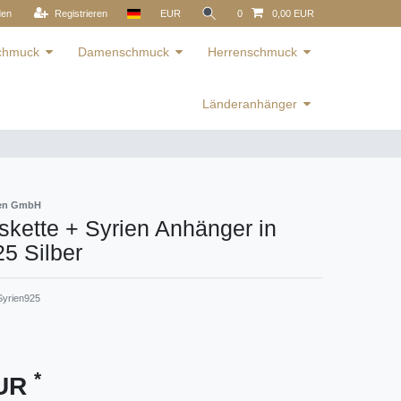
den
Registrieren
EUR
0
0,00 EUR
schmuck
Damenschmuck
Herrenschmuck
Länderanhänger
ren GmbH
kette + Syrien Anhänger in
5 Silber
Syrien925
*
EUR