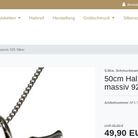
Anmel
lsketten
Halsreif
Herstellung
Goldschmuck
Silber
assiv 925 Silber
S.W.w. Schmuckwa
50cm Hals
massiv 92
Artikelnummer
AP1-
UVP 65,90 €
49,90 