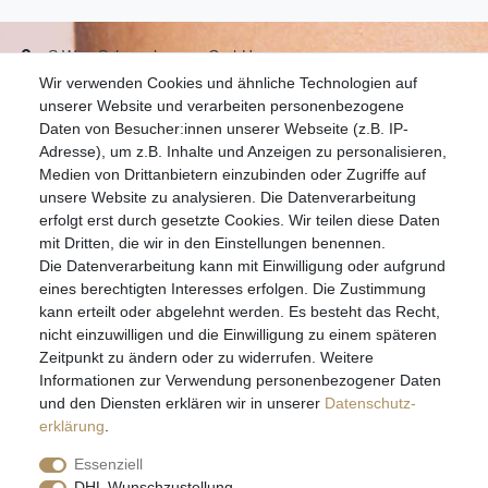
S.W.w. Schmuckwaren GmbH
Wir verwenden Cookies und ähnliche Technologien auf
07051-9608828
unserer Website und verarbeiten personenbezogene
info@schmuckador.de
Daten von Besucher:innen unserer Webseite (z.B. IP-
Montag bis Freitag 8.30 – 12.00 Uhr und 13.30 bis 17.30 Uhr
Adresse), um z.B. Inhalte und Anzeigen zu personalisieren,
Medien von Drittanbietern einzubinden oder Zugriffe auf
unsere Website zu analysieren. Die Datenverarbeitung
Widerrufs­recht
Widerrufs­formular
Impressum
erfolgt erst durch gesetzte Cookies. Wir teilen diese Daten
mit Dritten, die wir in den Einstellungen benennen.
Die Datenverarbeitung kann mit Einwilligung oder aufgrund
Daten­schutz­erklärung
AGB
eines berechtigten Interesses erfolgen. Die Zustimmung
kann erteilt oder abgelehnt werden. Es besteht das Recht,
nicht einzuwilligen und die Einwilligung zu einem späteren
Zeitpunkt zu ändern oder zu widerrufen. Weitere
E-MAIL **
Informationen zur Verwendung personenbezogener Daten
und den Diensten erklären wir in unserer
Daten­schutz­
erklärung
.
Hiermit bestätige ich, dass ich die
Daten­schutz­erklärung
gelesen habe. Meine
Einwilligung kann ich jederzeit widerrufen.**
Essenziell
DHL Wunschzustellung