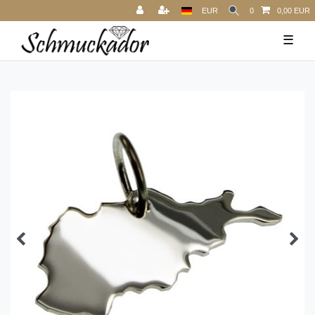
EUR
0
0,00 EUR
☰