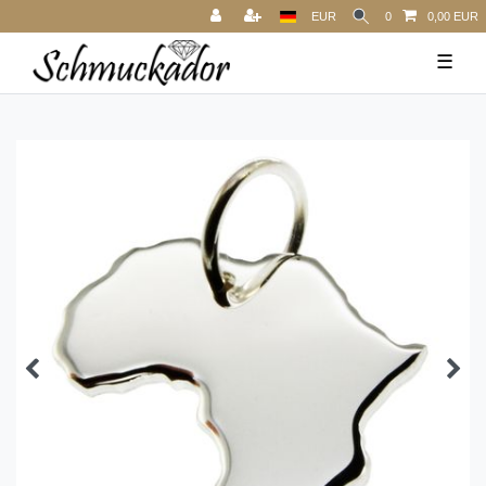
EUR
0
0,00 EUR
☰