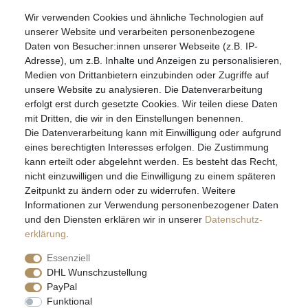
S.W.w. Schmuckwaren GmbH
Wir verwenden Cookies und ähnliche Technologien auf
07051-9608828
unserer Website und verarbeiten personenbezogene
info@schmuckador.de
Daten von Besucher:innen unserer Webseite (z.B. IP-
Montag bis Freitag 8.30 – 12.00 Uhr und 13.30 bis 17.30 Uhr
Adresse), um z.B. Inhalte und Anzeigen zu personalisieren,
Medien von Drittanbietern einzubinden oder Zugriffe auf
unsere Website zu analysieren. Die Datenverarbeitung
Widerrufs­recht
Widerrufs­formular
Impressum
erfolgt erst durch gesetzte Cookies. Wir teilen diese Daten
mit Dritten, die wir in den Einstellungen benennen.
Die Datenverarbeitung kann mit Einwilligung oder aufgrund
Daten­schutz­erklärung
AGB
eines berechtigten Interesses erfolgen. Die Zustimmung
kann erteilt oder abgelehnt werden. Es besteht das Recht,
nicht einzuwilligen und die Einwilligung zu einem späteren
Zeitpunkt zu ändern oder zu widerrufen. Weitere
E-MAIL **
Informationen zur Verwendung personenbezogener Daten
und den Diensten erklären wir in unserer
Daten­schutz­
erklärung
.
Hiermit bestätige ich, dass ich die
Daten­schutz­erklärung
gelesen habe. Meine
Einwilligung kann ich jederzeit widerrufen.**
Essenziell
DHL Wunschzustellung
Abonnieren
PayPal
Funktional
** Hierbei handelt es sich um ein Pflichtfeld.