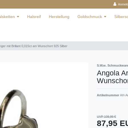
Anmel
lsketten
Halsreif
Herstellung
Goldschmuck
Silber
ger mit Brillant 0,015ct am Wunschort 925 Silber
S.W.w. Schmuckwa
Angola An
Wunschort
Artikelnummer
AH-An
UVP 109,99 €
87,95 