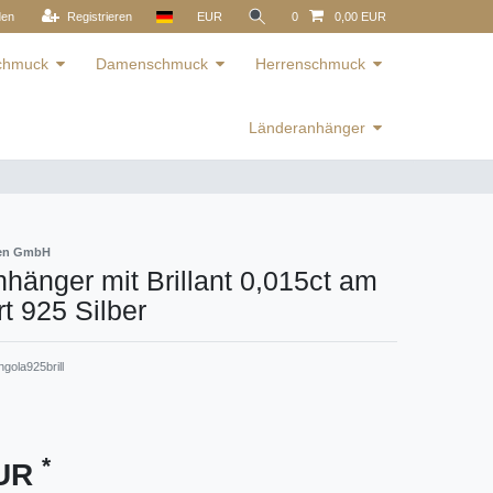
den
Registrieren
EUR
0
0,00 EUR
schmuck
Damenschmuck
Herrenschmuck
Länderanhänger
ren GmbH
hänger mit Brillant 0,015ct am
 925 Silber
gola925brill
*
EUR