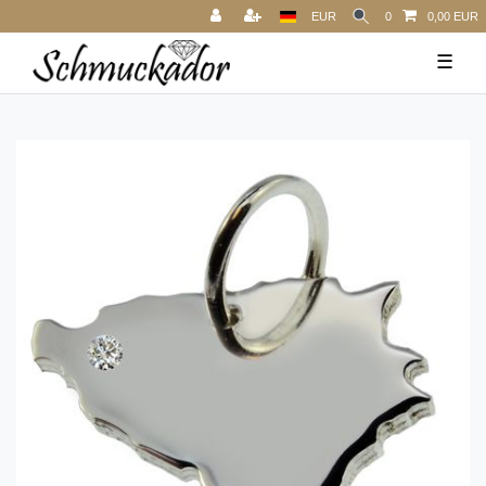
EUR
0
0,00 EUR
☰