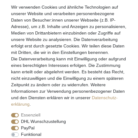
Wir verwenden Cookies und ähnliche Technologien auf
07051-9608828
unserer Website und verarbeiten personenbezogene
info@schmuckador.de
Daten von Besucher:innen unserer Webseite (z.B. IP-
Montag bis Freitag 8.30 – 12.00 Uhr und 13.30 bis 17.30 Uhr
Adresse), um z.B. Inhalte und Anzeigen zu personalisieren,
Medien von Drittanbietern einzubinden oder Zugriffe auf
unsere Website zu analysieren. Die Datenverarbeitung
Widerrufs­recht
Widerrufs­formular
Impressum
erfolgt erst durch gesetzte Cookies. Wir teilen diese Daten
mit Dritten, die wir in den Einstellungen benennen.
Die Datenverarbeitung kann mit Einwilligung oder aufgrund
Daten­schutz­erklärung
AGB
eines berechtigten Interesses erfolgen. Die Zustimmung
kann erteilt oder abgelehnt werden. Es besteht das Recht,
nicht einzuwilligen und die Einwilligung zu einem späteren
Zeitpunkt zu ändern oder zu widerrufen. Weitere
E-MAIL **
Informationen zur Verwendung personenbezogener Daten
und den Diensten erklären wir in unserer
Daten­schutz­
erklärung
.
Hiermit bestätige ich, dass ich die
Daten­schutz­erklärung
gelesen habe. Meine
Einwilligung kann ich jederzeit widerrufen.**
Essenziell
DHL Wunschzustellung
Abonnieren
PayPal
Funktional
** Hierbei handelt es sich um ein Pflichtfeld.