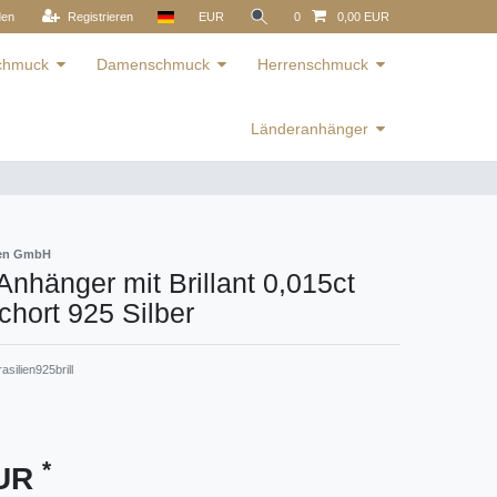
den
Registrieren
EUR
0
0,00 EUR
schmuck
Damenschmuck
Herrenschmuck
Länderanhänger
ren GmbH
 Anhänger mit Brillant 0,015ct
hort 925 Silber
asilien925brill
*
EUR