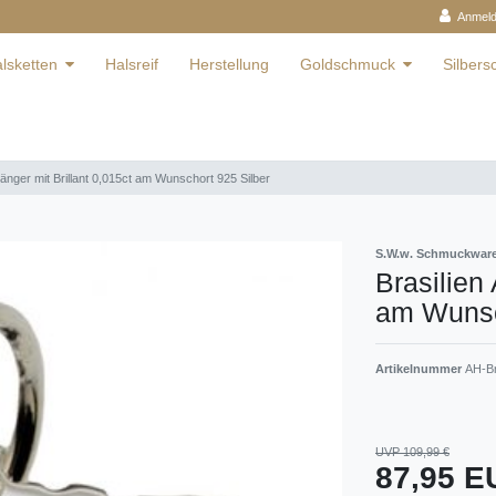
Anmel
lsketten
Halsreif
Herstellung
Goldschmuck
Silber
hänger mit Brillant 0,015ct am Wunschort 925 Silber
S.W.w. Schmuckwa
Brasilien
am Wunsc
Artikelnummer
AH-Br
UVP 109,99 €
87,95 