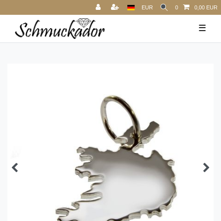
EUR
0
0,00 EUR
☰