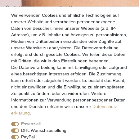
S.W.w. Schmuckwaren GmbH
Wir verwenden Cookies und ähnliche Technologien auf
07051-9608828
unserer Website und verarbeiten personenbezogene
info@schmuckador.de
Daten von Besucher:innen unserer Webseite (z.B. IP-
Montag bis Freitag 8.30 – 12.00 Uhr und 13.30 bis 17.30 Uhr
Adresse), um z.B. Inhalte und Anzeigen zu personalisieren,
Medien von Drittanbietern einzubinden oder Zugriffe auf
unsere Website zu analysieren. Die Datenverarbeitung
Widerrufs­recht
Widerrufs­formular
Impressum
erfolgt erst durch gesetzte Cookies. Wir teilen diese Daten
mit Dritten, die wir in den Einstellungen benennen.
Die Datenverarbeitung kann mit Einwilligung oder aufgrund
Daten­schutz­erklärung
AGB
eines berechtigten Interesses erfolgen. Die Zustimmung
kann erteilt oder abgelehnt werden. Es besteht das Recht,
nicht einzuwilligen und die Einwilligung zu einem späteren
Zeitpunkt zu ändern oder zu widerrufen. Weitere
E-MAIL **
Informationen zur Verwendung personenbezogener Daten
und den Diensten erklären wir in unserer
Daten­schutz­
erklärung
.
Hiermit bestätige ich, dass ich die
Daten­schutz­erklärung
gelesen habe. Meine
Einwilligung kann ich jederzeit widerrufen.**
Essenziell
DHL Wunschzustellung
Abonnieren
PayPal